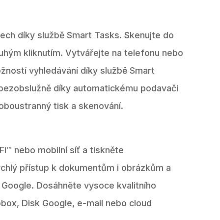
olech díky službě Smart Tasks. Skenujte do
ouhým kliknutím. Vytvářejte na telefonu nebo
žností vyhledávání díky službě Smart
a bezobslužně díky automatickému podavači
oboustranný tisk a skenování.
Fi™ nebo mobilní síť a tiskněte
ychlý přístup k dokumentům i obrázkům a
k Google. Dosáhněte vysoce kvalitního
pbox, Disk Google, e-mail nebo cloud