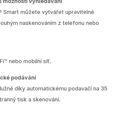
s možností vyhledávání
HP Smart můžete vytvářet upravitelné
pouhým naskenováním z telefonu nebo
Fi™ nebo mobilní síť.
ické podávání
služně díky automatickému podavači na 35
ranný tisk a skenování.