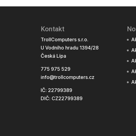
Kontakt
No
TrollComputers s.r.o.
Ak
U Vodního hradu 1394/28
Ak
Česká Lípa
A
775 975 529
Ak
info@trollcomputers.cz
Ak
IČ: 22799389
DIČ: CZ22799389