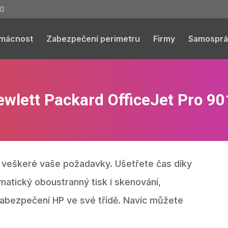
mácnost
Zabezpečení perimetru
Firmy
Samosprá
wlett Packard OfficeJet Pro 9
ní veškeré vaše požadavky. Ušetřete čas díky
matický oboustranný tisk i skenování,
zabezpečení HP ve své třídě. Navíc můžete