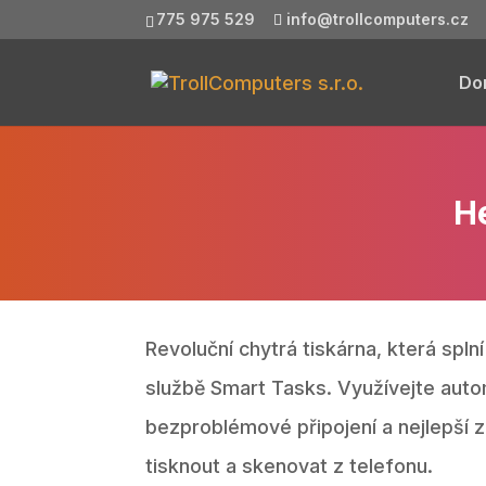
775 975 529
info@trollcomputers.cz
Do
He
Revoluční chytrá tiskárna, která spl
službě Smart Tasks. Využívejte auto
bezproblémové připojení a nejlepší 
tisknout a skenovat z telefonu.