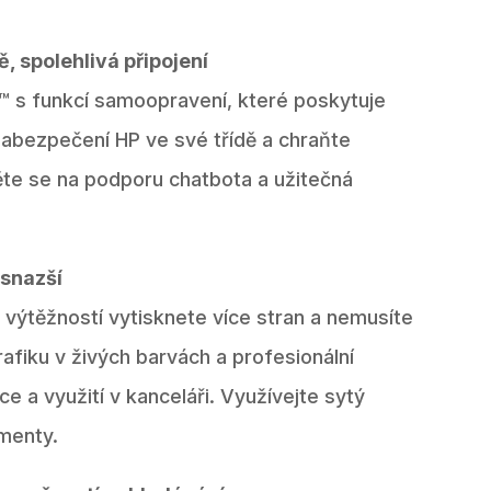
ě, spolehlivá připojení
™ s funkcí samoopravení, které poskytuje
í zabezpečení HP ve své třídě a chraňte
ěte se na podporu chatbota a užitečná
 snazší
 výtěžností vytisknete více stran a nemusíte
rafiku v živých barvách a profesionální
ce a využití v kanceláři. Využívejte sytý
menty.